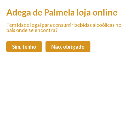
LEVAMOS O VINHO ATÉ SI >>> Portes GRÁTIS para encomendas
superiores a 50€ para Portugal Continental
Adega de Palmela loja online
Tem idade legal para consumir bebidas alcoólicas no
país onde se encontra?
Sim, tenho
Não, obrigado
Carrinho de compras (0)
Login
Total:
0,00 €
Home
Produtos
Promoções